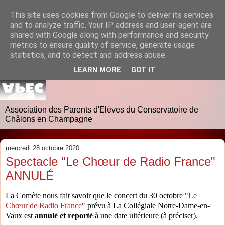
This site uses cookies from Google to deliver its services
and to analyze traffic. Your IP address and user-agent are
shared with Google along with performance and security
metrics to ensure quality of service, generate usage
statistics, and to detect and address abuse.
LEARN MORE
GOT IT
Association des Parents d'Elèves du Conservatoire de
Châlons en Champagne
mercredi 28 octobre 2020
Spectacle "Le Chœur de Radio France"
ANNULÉ
La Comète nous fait savoir que le concert du 30 octobre "
Le
Chœur de Radio France
" prévu à La Collégiale Notre-Dame-en-
Vaux est
annulé et reporté
à une date ultérieure (à préciser).