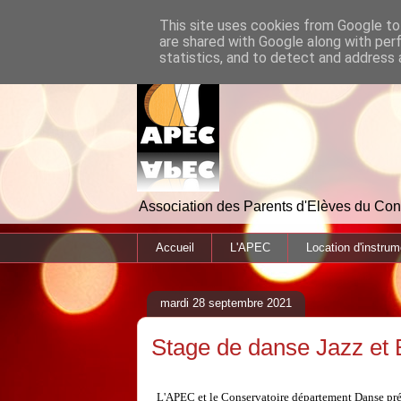
This site uses cookies from Google to 
are shared with Google along with per
statistics, and to detect and address 
Association des Parents d'Elèves du C
Accueil
L'APEC
Location d'instrum
mardi 28 septembre 2021
Stage de danse Jazz et B
L'APEC et le Conservatoire département Danse prése