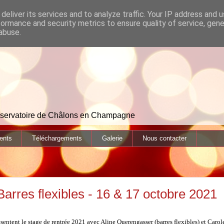
deliver its services and to analyze traffic. Your IP address and 
formance and security metrics to ensure quality of service, gen
abuse.
onservatoire de Châlons en Champagne
ents
Téléchargements
Galerie
Nous contacter
arres flexibles - 16 & 17 octobre 2021
ntent le stage de rentrée 2021 avec Aline Querengasser (barres flexibles) et Carol